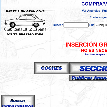
COMPRA/V
Ver Anuncios
|
Pub
Enviar suger
Buscar
En:
INSERCIÓN GR
NO ES NEC
Por favor respeta 